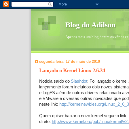
Blog do Adilson
Apenas mais um blog dentre os vários exi
segunda-feira, 17 de maio de 2010
Lançado o Kernel Linux 2.6.34
Notícia saído do
Slashdot
: Foi lançado o kernel
lançamento foram incluídos dois novos sistema
e LogFS além de outros drivers relacionado a v
e VMware e diversas outras novidades que po
neste link:
http://kernelnewbies.org/Linux_2_6_
Quem quiser baixar o novo kernel segue o link
direto:
http://www.kernel.org/pub/linux/kernel/v2.