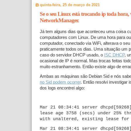
quinta-feira, 25 de março de 2021
Se o seu Linux está trocando ip toda hora, 
NetworkManager.
Já tem alguns dias que aconteceu uma coisa c
computadores com Linux. De uma hora para out
computador, conectado via WiFi, alterava o seu 
praticamente todos os dias. Uma situação um 
caso do servidor DHCP usado, o
ISC DHCP
, u
ocasional de IP é normal. Mas trocas feitas tod
muito estranhamento. Então existe algo de erra
Ambas as máquinas são Debian Sid e nós sa
no Sid podem ocorrer
. Então resolvi investigar 
dos logs encontrei algo:
Mar 21 08:34:41 server dhcpd[59268
lease age 3758 (secs) under 25% th
with unaltered, existing lease for
Mar 21 08:34:41 server dhcpd[59268