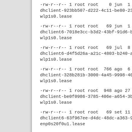
-rw-r--r-- 1 root root 0 jun 1
dhclient-923bb507-d222-4c11-be80-2
wlp1s0.lease
-rw-r--r-- 1 root root 69 jun 1
dhclient6-7018e3cc-b3d2-43bf-91d6-
wlp1s0.lease
-rw-r--r-- 1 root root 69 jul 8
dhclient6-d4f5d26a-a21c-4803-b240-
wlp1s0.lease
-rw-r--r-- 1 root root 766 ago 6
dhclient-328b281b-3000-4a45-9998-4
wlp1s0.lease
-rw-r--r-- 1 root root 948 ago 2
dhclient-be0f0986-3785-406e-a654-3
wlp1s0.lease
-rw-r--r-- 1 root root 69 set 11
dhclient6-63f967ee-d4dc-48dc-a363-
enp0s20f0u1.lease