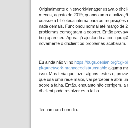
Originalmente o NetworkManager usava o dhclie
menos, agosto de 2019, quando uma atualizaçã
usasse a biblioteca interna para as requisições
nada demais. Funcionou normal até março de 2
problemas começaram a ocorrer. Então provave
bug apareceu. Agora, já ajustando a configuraç
novamente o dhclient os problemas acabaram.
Eu ainda não vi no
https://bugs.debian.org/cgi-b
pkg=network-manager;dist=unstable
alguma me
isso. Mas teria que fazer alguns testes e, prov
que usa uma rede maior, vai perceber e abrir u
sobre a falha. Então, enquanto não corrigem, a
dhclient pode resolver esta falha.
Tenham um bom dia.