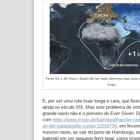
Fonte G1 e JN: Para o Brasil não faz muita diferença mas, para
longo.
E, por ser uma rota mais longa e cara, que fize
ainda no século XIX. Mas este problema de ve
grande navio não é o primeiro do Ever Given. 
com
https://www.mopo.de/hamburg/frachter-ra
an-der-katastrophe-vorbei-32016794
, em fevere
mesmo navio, ao sair do porto de Hamburgo, n
batendo em um pequeno ferry boat, como mostr