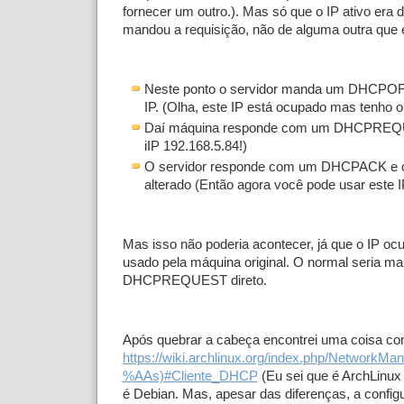
fornecer um outro.). Mas só que o IP ativo era
mandou a requisição, não de alguma outra que e
Neste ponto o servidor manda um DHCP
IP. (Olha, este IP está ocupado mas tenho o
Daí máquina responde com um DHCPREQU
iIP 192.168.5.84!)
O servidor responde com um DHCPACK e o
alterado (Então agora você pode usar este I
Mas isso não poderia acontecer, já que o IP oc
usado pela máquina original. O normal seria m
DHCPREQUEST direto.
Após quebrar a cabeça encontrei uma coisa co
https://wiki.archlinux.org/index.php/NetworkM
%AAs)#Cliente_DHCP
(Eu sei que é ArchLinux
é Debian. Mas, apesar das diferenças, a config