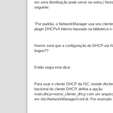
em uma distribuição pode servir na outra.) Nest
seguinte:
"Por padrão, o NetworkManager usa seu client
plugin DHCPv4 interno baseado na biblioteca n-
Humm será que a configuração do DHCP via 
bugou??
Então segui esta dica:
Para usar o cliente DHCP da ISC, instale dhclien
backend do cliente DHCP, defina a opção
main.dhcp=nome_cliente_dhcp com um arquivo
em /etc/NetworkManager/conf.d/. Por exemplo: