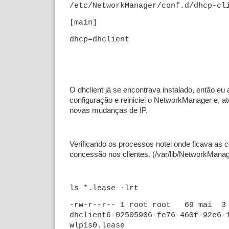
/etc/NetworkManager/conf.d/dhcp-cl
[main]
dhcp=dhclient
O dhclient já se encontrava instalado, então eu 
configuração e reiniciei o NetworkManager e, a
novas mudanças de IP.
Verificando os processos notei onde ficava as 
concessão nos clientes. (/var/lib/NetworkManag
ls *.lease -lrt
-rw-r--r-- 1 root root 69 mai 3
dhclient6-02505906-fe76-460f-92e6-
wlp1s0.lease