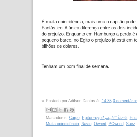
É muita coincidência, mais uma o capitão pode 
Fantástico. A única diferença entre os dois inc
do prejuízo. Enquanto em Hamburgo a perda é
pequeno barco, no Egito o prejuízo já está em t
bilhões de dólares.
Tenham um bom final de semana.
Postado por
Adilson Dantas
às
14:35
0 comentário
Marcadores:
Cargo
,
Egito/Egypt/مِصر‎/𓆎𓅓𓏏𓊖
,
Enc
Muita coincidência
,
Navio
,
Owned
,
POwned
,
Suez