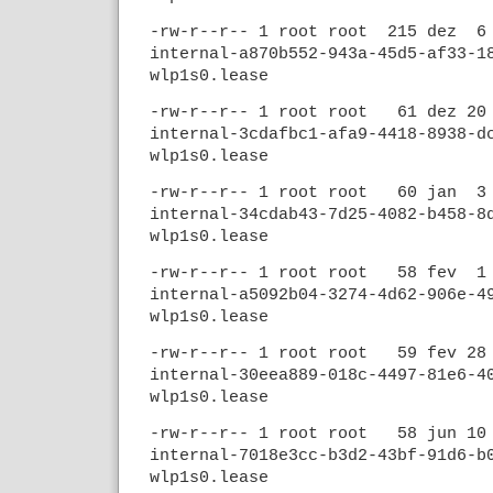
-rw-r--r-- 1 root root 215 dez 6
internal-a870b552-943a-45d5-af33-1
wlp1s0.lease
-rw-r--r-- 1 root root 61 dez 20
internal-3cdafbc1-afa9-4418-8938-d
wlp1s0.lease
-rw-r--r-- 1 root root 60 jan 3
internal-34cdab43-7d25-4082-b458-8
wlp1s0.lease
-rw-r--r-- 1 root root 58 fev 1
internal-a5092b04-3274-4d62-906e-4
wlp1s0.lease
-rw-r--r-- 1 root root 59 fev 28
internal-30eea889-018c-4497-81e6-4
wlp1s0.lease
-rw-r--r-- 1 root root 58 jun 10
internal-7018e3cc-b3d2-43bf-91d6-b
wlp1s0.lease