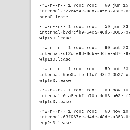
-rw-r--r-- 1 root root 60 jun 15
internal-3226454e-aa87-45c3-930e-6
bnep0.lease
-rw-r--r-- 1 root root 59 jun 23
internal-b7d7cfb9-64ca-40d5-8085-3
wlp1s0.lease
-rw-r--r-- 1 root root 60 out 23
internal-cf2d4e9d-9cbe-46fe-a874-8
wlp1s0.lease
-rw-r--r-- 1 root root 59 out 23
internal-5ae0cffe-f1c7-43f2-9b27-e
wlp1s0.lease
-rw-r--r-- 1 root root 60 nov 10
internal-0ca8ecbf-b70b-4e83-a02e-f
wlp1s0.lease
-rw-r--r-- 1 root root 60 nov 10
internal-63f967ee-d4dc-48dc-a363-9
enp2s0.lease