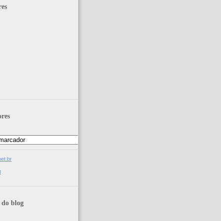
res
res
net.br
t
 do blog