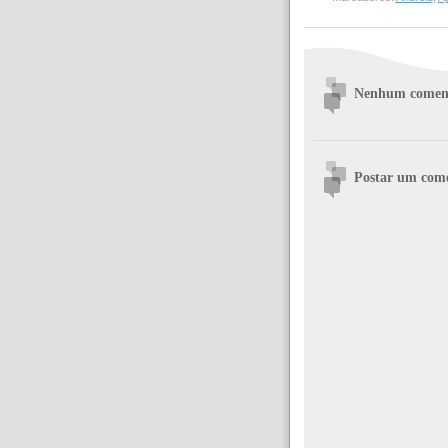
Nenhum coment
Postar um come