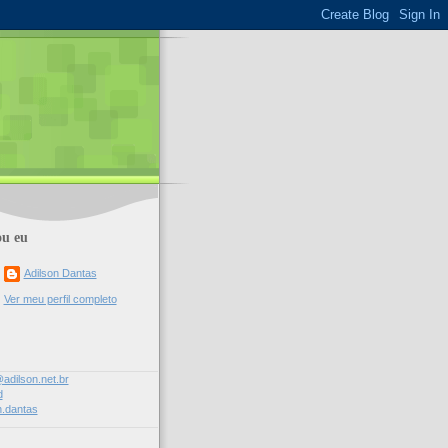
u eu
Adilson Dantas
Ver meu perfil completo
adilson.net.br
d
n.dantas