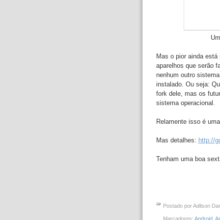
Um 
Mas o pior ainda está
aparelhos que serão f
nenhum outro sistema
instalado. Ou seja: Q
fork dele, mas os futu
sistema operacional.
Relamente isso é uma 
Mas detalhes:
http://
Tenham uma boa sext
Postado por
Adilson Da
Marcadores:
Android
,
Ap