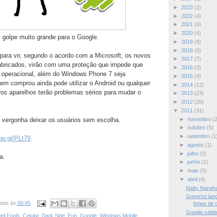
►
2023
(2)
►
2022
(4)
►
2021
(6)
►
2020
(4)
golpe muito grande para o Google.
►
2019
(8)
►
2018
(5)
 para vir, segundo o acordo com a Microsoft, os novos
►
2017
(7)
abricados, virão com uma proteção que impede que
►
2016
(3)
 operacional, além do Windows Phone 7 seja
►
2015
(9)
uem comprou ainda pode utilizar o Android ou qualquer
►
2014
(12)
ros aparelhos terão problemas sérios para mudar o
►
2013
(23)
►
2012
(26)
▼
2011
(31)
►
novembro
(
vergonha deixar os usuários sem escolha.
►
outubro
(5)
►
setembro
(1
goo.gl/PLt79
.
►
agosto
(1)
►
julho
(3)
a.
►
junho
(1)
►
maio
(5)
▼
abril
(4)
Natty Narwha
Governo lan
ntas
às
00:45
fones de o
Google celeb
ril Fools
,
Celular
,
Dark Side
,
Fun
,
Google
,
Windows Mobile