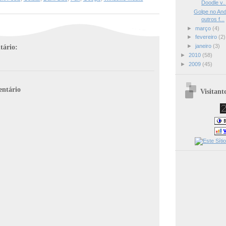
Doodle v..
Golpe no And
outros f...
►
março
(4)
►
fevereiro
(2)
ário:
►
janeiro
(3)
►
2010
(58)
►
2009
(45)
ntário
Visitant