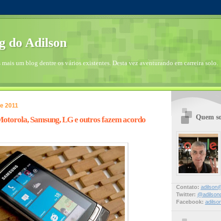
g do Adilson
mais um blog dentre os vários existentes. Desta vez aventurando em carreira solo.
de 2011
Quem so
Motorola, Samsung, LG e outros fazem acordo
Contato:
adilson@
Twitter:
@adilson
Facebook:
adilso