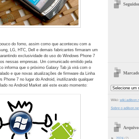
Seguido
 pouco do forno, assim como que aconteceu com a
ung, LG, HTC, Dell e demais fabricantes firmaram um
rantindo exclusividade do uso do Windows Phone 7
idos nessas empresas. Um comunicado emitido pela
o informa que o próximo Galaxy Tab já virá com o
Marcado
lado e que novas atualizações de firmware da Linha
 Phone 7 no lugar do Android, inutilizando qualquer
talado no Android Market até este exato momento:
Wiki:
wiki.adilson.
Sobre o adilson.ne
Arquivo
►
2024
(2)