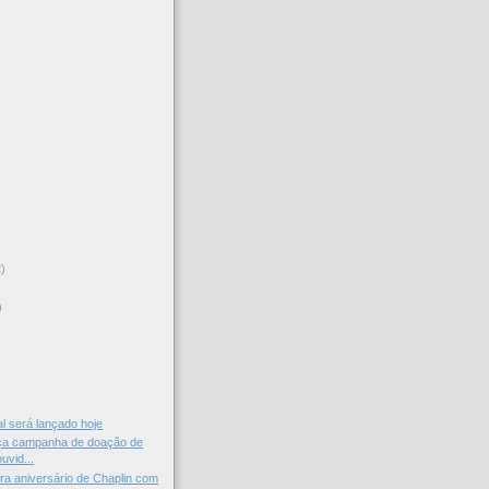
2)
)
l será lançado hoje
ça campanha de doação de
uvid...
ra aniversário de Chaplin com