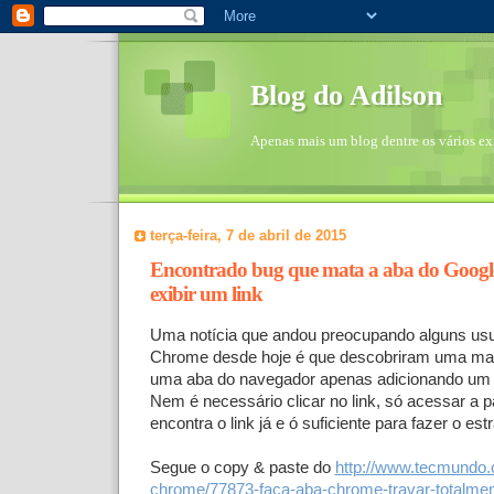
Blog do Adilson
Apenas mais um blog dentre os vários exi
terça-feira, 7 de abril de 2015
Encontrado bug que mata a aba do Goog
exibir um link
Uma notícia que andou preocupando alguns usu
Chrome desde hoje é que descobriram uma man
uma aba do navegador apenas adicionando um 
Nem é necessário clicar no link, só acessar a 
encontra o link já e ó suficiente para fazer o est
Segue o copy & paste do
http://www.tecmundo.
chrome/77873-faca-aba-chrome-travar-totalmen