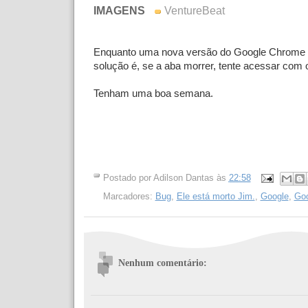
IMAGENS
VentureBeat
Enquanto uma nova versão do Google Chrome 
solução é, se a aba morrer, tente acessar com o
Tenham uma boa semana.
Postado por
Adilson Dantas
às
22:58
Marcadores:
Bug
,
Ele está morto Jim.
,
Google
,
Go
Nenhum comentário: